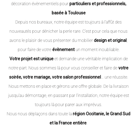
décoration évènementiels pour
particuliers et professionnels,
basée à Toulouse
Depuis nos bureaux, notre équipe est toujours à l’affût des
nouveautés pour dénicher la perle rare. C’est pour cela que nous
avons le plaisir de vous présenter du mobilier
design et original
,
pour faire de votre
évènement
un moment inoubliable.
Votre projet est unique
et demande une véritable implication de
notre part. Nous sommes là pour vous conseiller et faire de
votre
soirée, votre mariage, votre salon professionnel
… une réussite.
Nous mettons en place et gérons une offre globale. De la livraison
jusqu’au démontage, en passant par l’installation, notre équipe est
toujours là pour parer aux imprévus.
Nous nous déplaçons dans toute la
région Occitanie, le Grand Sud
et la France entière
.