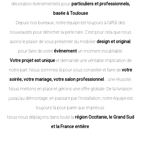
décoration évènementiels pour
particuliers et professionnels,
basée à Toulouse
Depuis nos bureaux, notre équipe est toujours à l’affût des
nouveautés pour dénicher la perle rare. C’est pour cela que nous
avons le plaisir de vous présenter du mobilier
design et original
,
pour faire de votre
évènement
un moment inoubliable.
Votre projet est unique
et demande une véritable implication de
notre part. Nous sommes là pour vous conseiller et faire de
votre
soirée, votre mariage, votre salon professionnel
… une réussite.
Nous mettons en place et gérons une offre globale. De la livraison
jusqu’au démontage, en passant par l’installation, notre équipe est
toujours là pour parer aux imprévus.
Nous nous déplaçons dans toute la
région Occitanie, le Grand Sud
et la France entière
.