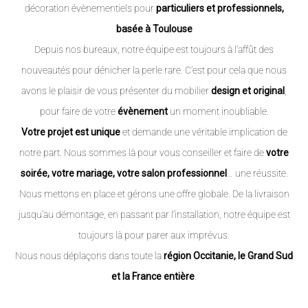
décoration évènementiels pour
particuliers et professionnels,
basée à Toulouse
Depuis nos bureaux, notre équipe est toujours à l’affût des
nouveautés pour dénicher la perle rare. C’est pour cela que nous
avons le plaisir de vous présenter du mobilier
design et original
,
pour faire de votre
évènement
un moment inoubliable.
Votre projet est unique
et demande une véritable implication de
notre part. Nous sommes là pour vous conseiller et faire de
votre
soirée, votre mariage, votre salon professionnel
… une réussite.
Nous mettons en place et gérons une offre globale. De la livraison
jusqu’au démontage, en passant par l’installation, notre équipe est
toujours là pour parer aux imprévus.
Nous nous déplaçons dans toute la
région Occitanie, le Grand Sud
et la France entière
.