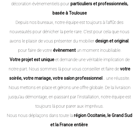
décoration évènementiels pour
particuliers et professionnels,
basée à Toulouse
Depuis nos bureaux, notre équipe est toujours à l’affût des
nouveautés pour dénicher la perle rare. C’est pour cela que nous
avons le plaisir de vous présenter du mobilier
design et original
,
pour faire de votre
évènement
un moment inoubliable.
Votre projet est unique
et demande une véritable implication de
notre part. Nous sommes là pour vous conseiller et faire de
votre
soirée, votre mariage, votre salon professionnel
… une réussite.
Nous mettons en place et gérons une offre globale. De la livraison
jusqu’au démontage, en passant par l’installation, notre équipe est
toujours là pour parer aux imprévus.
Nous nous déplaçons dans toute la
région Occitanie, le Grand Sud
et la France entière
.