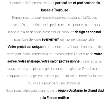
décoration évènementiels pour
particuliers et professionnels,
basée à Toulouse
Depuis nos bureaux, notre équipe est toujours à l’affût des
nouveautés pour dénicher la perle rare. C’est pour cela que nous
avons le plaisir de vous présenter du mobilier
design et original
,
pour faire de votre
évènement
un moment inoubliable.
Votre projet est unique
et demande une véritable implication de
notre part. Nous sommes là pour vous conseiller et faire de
votre
soirée, votre mariage, votre salon professionnel
… une réussite.
Nous mettons en place et gérons une offre globale. De la livraison
jusqu’au démontage, en passant par l’installation, notre équipe est
toujours là pour parer aux imprévus.
Nous nous déplaçons dans toute la
région Occitanie, le Grand Sud
et la France entière
.