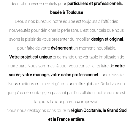
décoration évènementiels pour
particuliers et professionnels,
basée à Toulouse
Depuis nos bureaux, notre équipe est toujours à l’affût des
nouveautés pour dénicher la perle rare. C’est pour cela que nous
avons le plaisir de vous présenter du mobilier
design et original
,
pour faire de votre
évènement
un moment inoubliable.
Votre projet est unique
et demande une véritable implication de
notre part. Nous sommes là pour vous conseiller et faire de
votre
soirée, votre mariage, votre salon professionnel
… une réussite.
Nous mettons en place et gérons une offre globale. De la livraison
jusqu’au démontage, en passant par l’installation, notre équipe est
toujours là pour parer aux imprévus.
Nous nous déplaçons dans toute la
région Occitanie, le Grand Sud
et la France entière
.