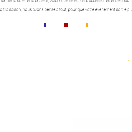
r la soleil et la chaleur, voici notre sélection d’accessoires et de chauffa
soit la saison, nous avons pensé à tout, pour que votre événement soit le pl