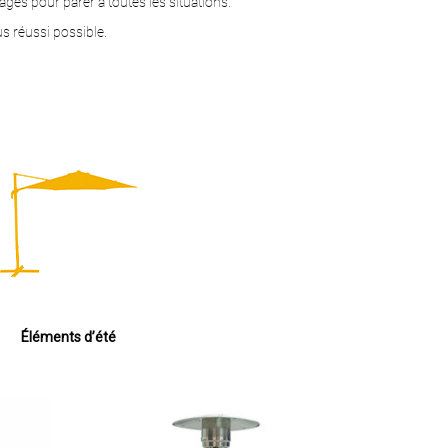
ges pour parer à toutes les situations.
us réussi possible.
Éléments d’été