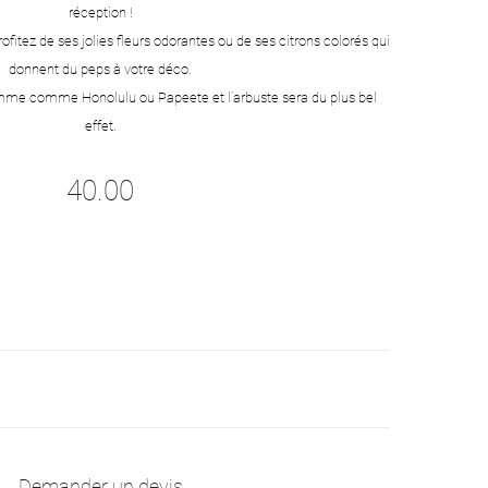
réception !
ofitez de ses jolies fleurs odorantes ou de ses citrons colorés qui
donnent du peps à votre déco.
omme comme Honolulu ou Papeete et l’arbuste sera du plus bel
effet.
40.00
Demander un devis