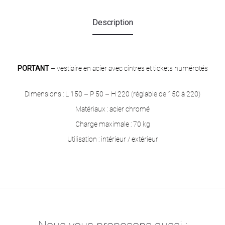
Description
PORTANT
– vestiaire en acier avec cintres et tickets numérotés
Dimensions : L 150 – P 50 – H 220 (réglable de 150 à 220)
Matériaux : acier chromé
Charge maximale : 70 kg
Utilisation : intérieur / extérieur