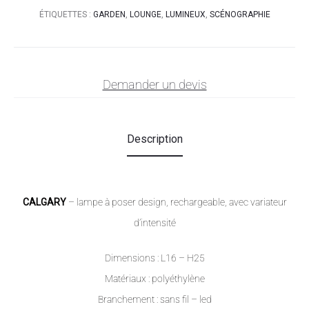
ÉTIQUETTES :
GARDEN
,
LOUNGE
,
LUMINEUX
,
SCÉNOGRAPHIE
Demander un devis
Description
CALGARY
– lampe à poser design, rechargeable, avec variateur
d’intensité
Dimensions : L16 – H25
Matériaux : polyéthylène
Branchement : sans fil – led