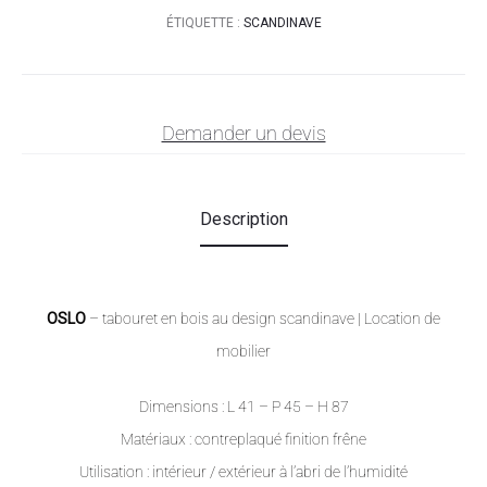
ÉTIQUETTE :
SCANDINAVE
Demander un devis
Description
OSLO
– tabouret en bois au design scandinave
| Location de
mobilier
Dimensions : L 41 – P 45 – H 87
Matériaux : contreplaqué finition frêne
Utilisation : intérieur / extérieur à l’abri de l’humidité