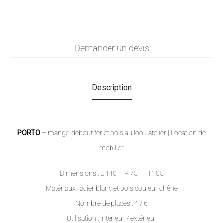
Demander un devis
Description
PORTO
– mange-debout fer et bois au look atelier | Location de
mobilier
Dimensions : L 140 – P 75 – H 105
Matériaux : acier blanc et bois couleur chêne
Nombre de places : 4 / 6
Utilisation : intérieur / extérieur