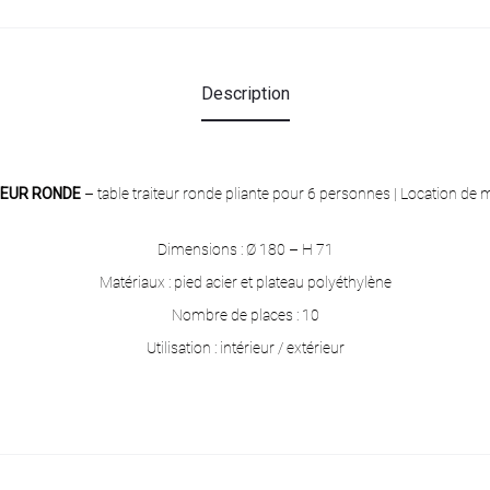
Description
TEUR RONDE
– table traiteur ronde pliante pour 6 personnes | Location de m
Dimensions : Ø 180 – H 71
Matériaux : pied acier et plateau polyéthylène
Nombre de places : 10
Utilisation : intérieur / extérieur