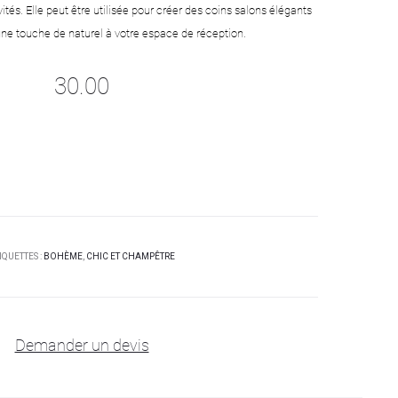
ités. Elle peut être utilisée pour créer des coins salons élégants
une touche de naturel à votre espace de réception.
30.00
IQUETTES :
BOHÈME
,
CHIC ET CHAMPÊTRE
Demander un devis