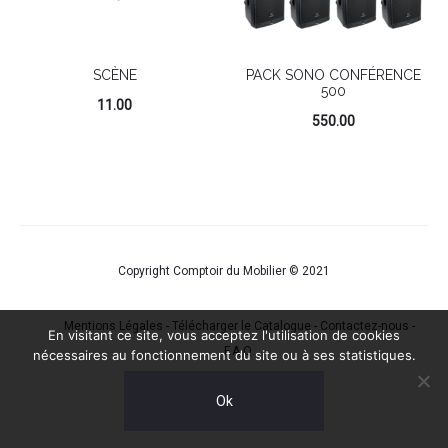
SCÈNE
PACK SONO CONFÉRENCE
500
11.00
550.00
Copyright Comptoir du Mobilier © 2021
Mentions Légales
-
Télécharger le Catalogue
-
Contactez-nous
-
En visitant ce site, vous acceptez l'utilisation de cookies
F.A.Q.
nécessaires au fonctionnement du site ou à ses statistiques.
Ok